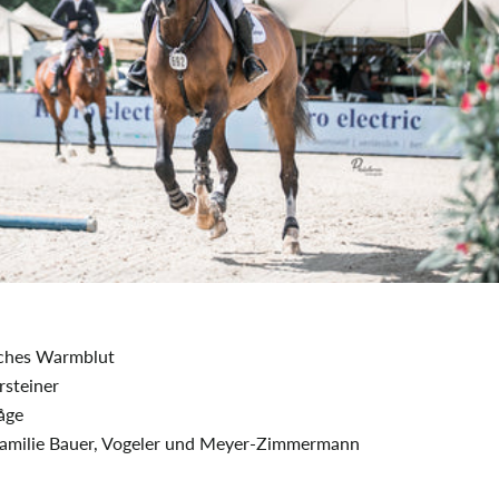
Facebook
Instagram
YouTube
SUCHEN
sches Warmblut
rsteiner
åge
Familie Bauer, Vogeler und Meyer-Zimmermann