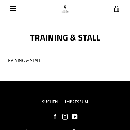
Direkt
EIN
zum
Inhalt
MENÜ
EIN
TRAINING & STALL
TRAINING & STALL
SUCHEN
IMPRESSUM
Facebook
Instagram
YouTube