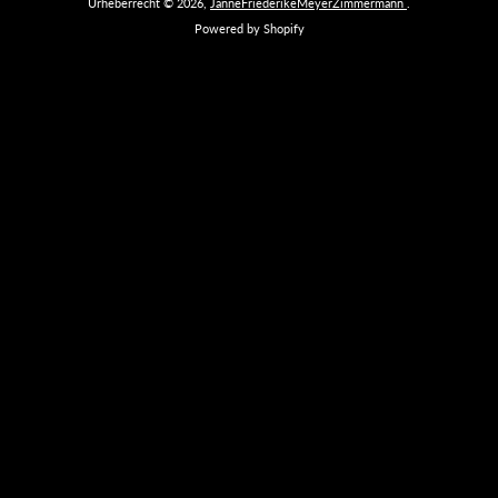
Urheberrecht © 2026,
JanneFriederikeMeyerZimmermann
.
Powered by Shopify
Facebook
Instagram
YouTube